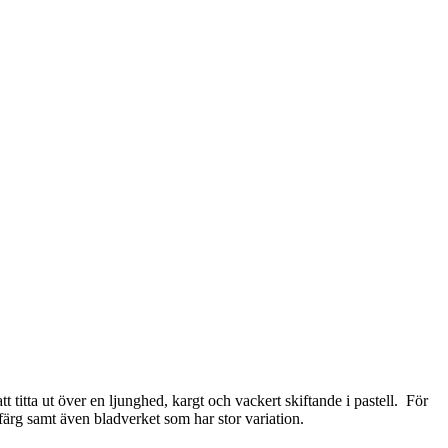
t titta ut över en ljunghed, kargt och vackert skiftande i pastell.
För
ärg samt även bladverket som har stor variation.