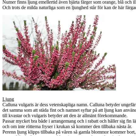
Numer finns ljung emellertid även bjärta färger som orange, blå och il
Och trots de milda naturliga som en ljunghed står för kan de här färgad
Ljung
Calluna vulgaris är dess vetenskapliga namn. Calluna betyder ungefär
det samma som att städa fint och namnet syftar på att ljung kan använ
till kvastar och vulgaris betyder att den är allmänt förekommande.
Passar mycket bra både i arrangemang och i rabatt och håller sig fin l
och om inte rötterna fryser i krukan så kommer den tillbaka nästa år.
Perenn ljung klipps tillbaka på våren så gamla blommor kommer bort,