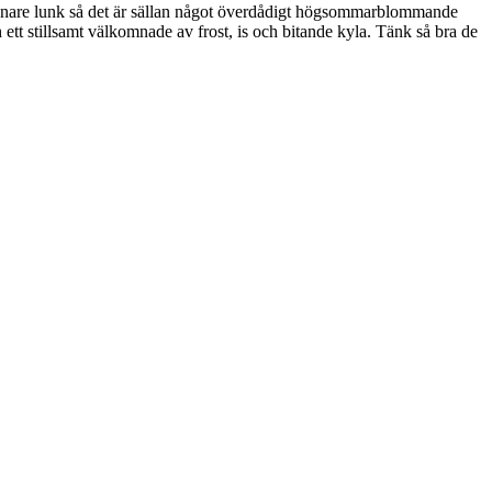
n lugnare lunk så det är sällan något överdådigt högsommarblommande
och ett stillsamt välkomnade av frost, is och bitande kyla. Tänk så bra de