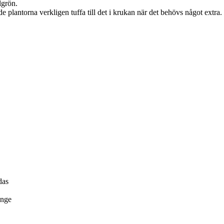
lgrön.
e plantorna verkligen tuffa till det i krukan när det behövs något extra.
das
änge