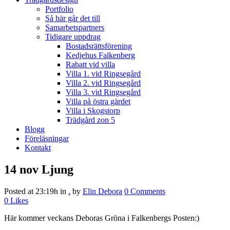
Portfolio
Så här går det till
Samarbetspartners
Tidigare uppdrag
Bostadsrättsförening
Kedjehus Falkenberg
Rabatt vid villa
Villa 1. vid Ringsegård
Villa 2. vid Ringsegård
Villa 3. vid Ringsegård
Villa på östra gärdet
Villa i Skogstorp
Trädgård zon 5
Blogg
Föreläsningar
Kontakt
14 nov
Ljung
Posted at 23:19h
in
.
by
Elin Debora
0 Comments
0
Likes
Här kommer veckans Deboras Gröna i Falkenbergs Posten:)