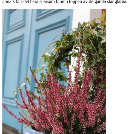
annars blir det bara sparsam blom i toppen av de gamla stänglarna.