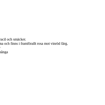
racil och smäcker.
a och finns i framförallt rosa mot vinröd färg.
r
 många