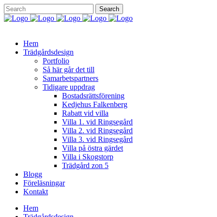
Hem
Trädgårdsdesign
Portfolio
Så här går det till
Samarbetspartners
Tidigare uppdrag
Bostadsrättsförening
Kedjehus Falkenberg
Rabatt vid villa
Villa 1. vid Ringsegård
Villa 2. vid Ringsegård
Villa 3. vid Ringsegård
Villa på östra gärdet
Villa i Skogstorp
Trädgård zon 5
Blogg
Föreläsningar
Kontakt
Hem
Trädgårdsdesign