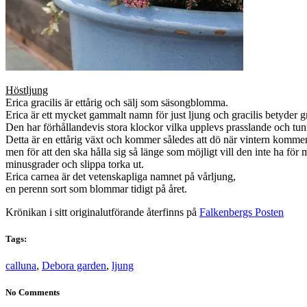
Höstljung
Erica gracilis är ettårig och sälj som säsongblomma.
Erica är ett mycket gammalt namn för just ljung och gracilis betyder g
Den har förhållandevis stora klockor vilka upplevs prasslande och tunn
Detta är en ettårig växt och kommer således att dö när vintern komme
men för att den ska hålla sig så länge som möjligt vill den inte ha för
minusgrader och slippa torka ut.
Erica carnea är det vetenskapliga namnet på vårljung,
en perenn sort som blommar tidigt på året.
Krönikan i sitt originalutförande återfinns på
Falkenbergs Posten
Tags:
calluna
,
Debora garden
,
ljung
No Comments