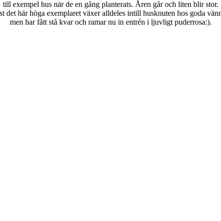
till exempel hus när de en gång planterats. Åren går och liten blir stor.
st det här höga exemplaret växer alldeles intill husknuten hos goda vän
men har fått stå kvar och ramar nu in entrén i ljuvligt puderrosa:).