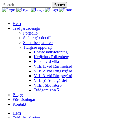
Hem
Trädgårdsdesign
Portfolio
Så här går det till
Samarbetspartners
Tidigare uppdrag
Bostadsrättsförening
Kedjehus Falkenberg
Rabatt vid villa
Villa 1. vid Ringsegård
Villa 2. vid Ringsegård
Villa 3. vid Ringsegård
Villa på östra gärdet
Villa i Skogstorp
Trädgård zon 5
Blogg
Föreläsningar
Kontakt
Hem
Trädgårdsdesign