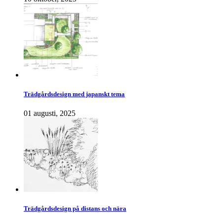
Trädgårdsdesign med japanskt tema
01 augusti, 2025
Trädgårdsdesign på distans och nära