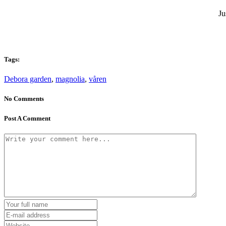
Ju
Tags:
Debora garden
,
magnolia
,
våren
No Comments
Post A Comment