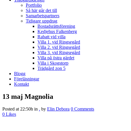
Portfolio
Så här går det till
Samarbetspartners
Tidigare uppdrag
Bostadsrättsförening
Kedjehus Falkenberg
Rabatt vid villa
Villa 1. vid Ringsegård
Villa 2. vid Ringsegård
Villa 3. vid Ringsegård
Villa på östra gärdet
Villa i Skogstorp
Trädgård zon 5
Blogg
Föreläsningar
Kontakt
13 maj
Magnolia
Posted at 22:50h
in
.
by
Elin Debora
0 Comments
0
Likes