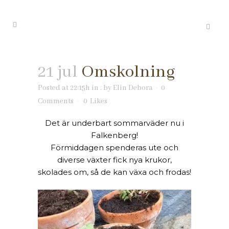
21 jul
Omskolning
Posted at 22:15h
in
.
by
Elin Debora
0
Comments
0
Likes
Det är underbart sommarväder nu i
Falkenberg!
Förmiddagen spenderas ute och
diverse växter fick nya krukor,
skolades om, så de kan växa och frodas!