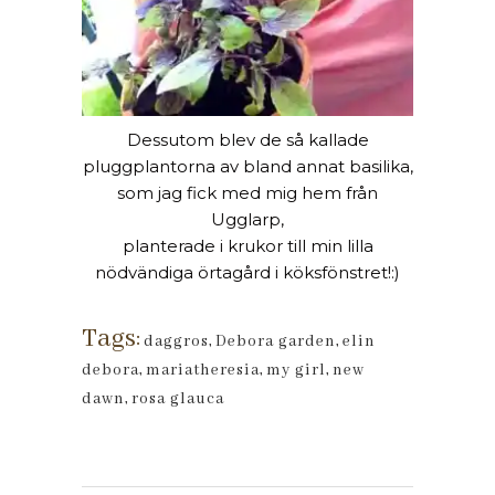
Dessutom blev de så kallade
pluggplantorna av bland annat basilika,
som jag fick med mig hem från
Ugglarp,
planterade i krukor till min lilla
nödvändiga örtagård i köksfönstret!:)
Tags:
daggros
,
Debora garden
,
elin
debora
,
mariatheresia
,
my girl
,
new
dawn
,
rosa glauca