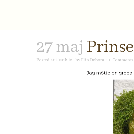
27 maj
Prinse
Posted at 20:01h
in
.
by
Elin Debora
0 Comments
Jag mötte en groda p