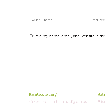
Save my name, email, and website in thi
Kontakta mig
Ad
Välkommen att höra av dig om du
Blix