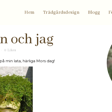
Hem
Trädgårdsdesign
Blogg
F
n och jag
0
Likes
å min lata, härliga Mors dag!