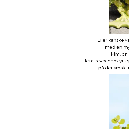
Eller kanske v
med en myck
Mm, en p
Hemtrevnadens yttepyt
på det smala 