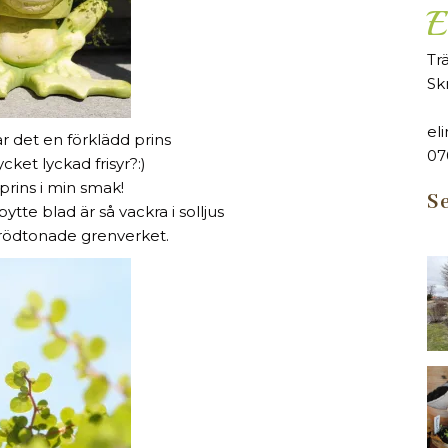
E
Tr
Sk
el
ar det en förklädd prins
07
et lyckad frisyr?:)
rins i min smak!
Se
te blad är så vackra i solljus
rödtonade grenverket.