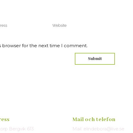
s browser for the next time I comment.
ress
Mail och telefon
torp Bergvik 613
Mail: elindebora@live.se