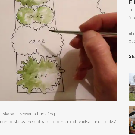
El
Trä
för
eli
07
S
tt skapa intressanta blickfång.
tionen förstärks med olika bladformer och växtsätt, men också