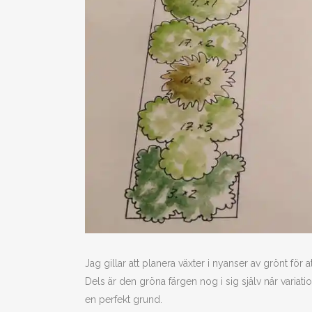
Jag gillar att planera växter i nyanser av grönt för a
Dels är den gröna färgen nog i sig själv när varia
en perfekt grund.