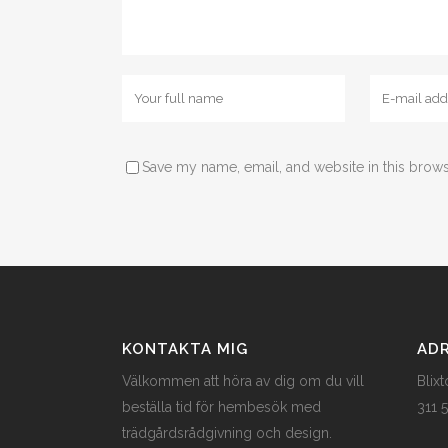
Save my name, email, and website in this brows
KONTAKTA MIG
AD
Välkommen att höra av dig om du vill
Blix
beställa tid för hembesök med
311 
trädgårdsrådgivning och design.