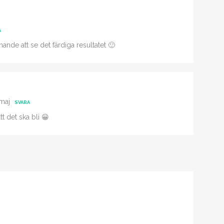
A
nnande att se det färdiga resultatet 🙂
 maj
SVARA
t det ska bli 😀