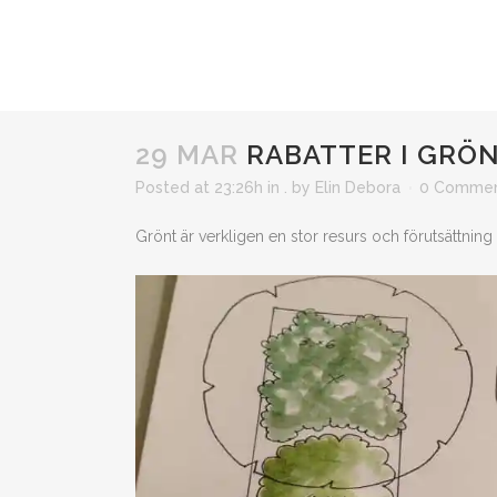
29 MAR
RABATTER I GRÖ
Posted at 23:26h
in
.
by
Elin Debora
0 Comme
Grönt är verkligen en stor resurs och förutsättning 