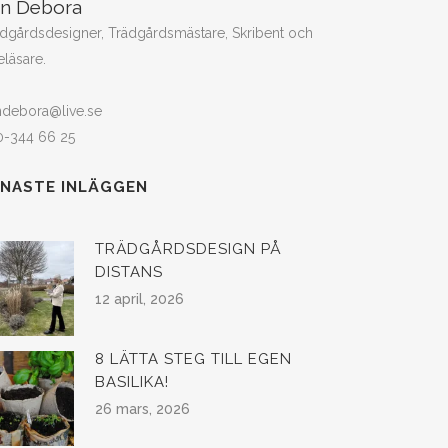
in Debora
dgårdsdesigner, Trädgårdsmästare, Skribent och
eläsare.
ndebora@live.se
0-344 66 25
ENASTE INLÄGGEN
TRÄDGÅRDSDESIGN PÅ
DISTANS
12 april, 2026
8 LÄTTA STEG TILL EGEN
BASILIKA!
26 mars, 2026