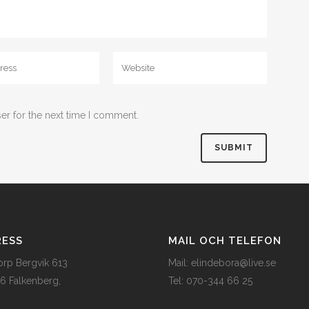
er for the next time I comment.
RESS
MAIL OCH TELEFON
torp Bergvik 613
Mail: elindebora@live.se
56 Falkenberg,
Tel: 070-344 66 25