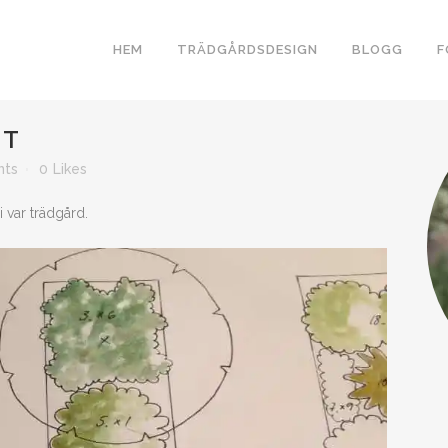
HEM
TRÄDGÅRDSDESIGN
BLOGG
F
NT
nts
0
Likes
i var trädgård.