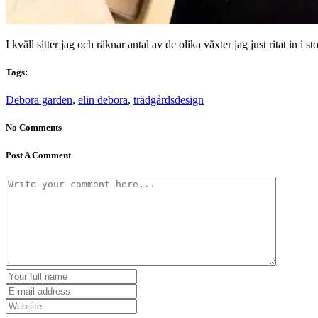
I kväll sitter jag och räknar antal av de olika växter jag just ritat in i s
Tags:
Debora garden
,
elin debora
,
trädgårdsdesign
No Comments
Post A Comment