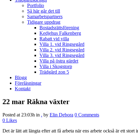
Portfolio
Så här går det till
Samarbetspartners
Tidigare uppdrag
Bostadsrättsförening
Kedjehus Falkenberg
Rabatt vid villa
Villa 1. vid Ringsegård
Villa 2. vid Ringsegård
Villa 3. vid Ringsegård
Villa på östra gärdet
Villa i Skogstorp
Trädgård zon 5
Blogg
Föreläsningar
Kontakt
22 mar
Räkna växter
Posted at 23:03h
in
.
by
Elin Debora
0 Comments
0
Likes
Det är lätt att längta efter att få arbeta när ens arbete också är ett stort i