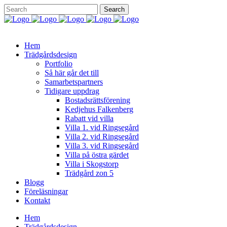
Hem
Trädgårdsdesign
Portfolio
Så här går det till
Samarbetspartners
Tidigare uppdrag
Bostadsrättsförening
Kedjehus Falkenberg
Rabatt vid villa
Villa 1. vid Ringsegård
Villa 2. vid Ringsegård
Villa 3. vid Ringsegård
Villa på östra gärdet
Villa i Skogstorp
Trädgård zon 5
Blogg
Föreläsningar
Kontakt
Hem
Trädgårdsdesign