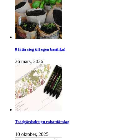
8 lätta steg till egen basilika!
26 mars, 2026
Trädgårdsdesign rabattförslag
10 oktober, 2025