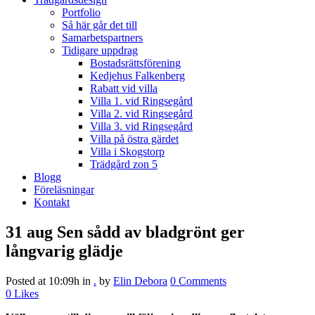
Portfolio
Så här går det till
Samarbetspartners
Tidigare uppdrag
Bostadsrättsförening
Kedjehus Falkenberg
Rabatt vid villa
Villa 1. vid Ringsegård
Villa 2. vid Ringsegård
Villa 3. vid Ringsegård
Villa på östra gärdet
Villa i Skogstorp
Trädgård zon 5
Blogg
Föreläsningar
Kontakt
31 aug
Sen sådd av bladgrönt ger
långvarig glädje
Posted at 10:09h
in
.
by
Elin Debora
0 Comments
0
Likes