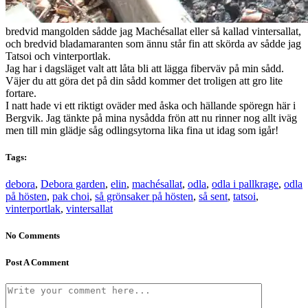
bredvid mangolden sådde jag Machésallat eller så kallad vintersallat,
och bredvid bladamaranten som ännu står fin att skörda av sådde jag
Tatsoi och vinterportlak.
Jag har i dagsläget valt att låta bli att lägga fiberväv på min sådd.
Väjer du att göra det på din sådd kommer det troligen att gro lite
fortare.
I natt hade vi ett riktigt oväder med åska och hällande spöregn här i
Bergvik. Jag tänkte på mina nysådda frön att nu rinner nog allt iväg
men till min glädje såg odlingsytorna lika fina ut idag som igår!
Tags:
debora
,
Debora garden
,
elin
,
machésallat
,
odla
,
odla i pallkrage
,
odla
på hösten
,
pak choi
,
så grönsaker på hösten
,
så sent
,
tatsoi
,
vinterportlak
,
vintersallat
No Comments
Post A Comment