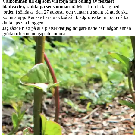
Välkommen till dig som vill följa min odling av flertalet
bladväxter, sådda på sensommaren!
Mina frön fick jag ned i
jorden i söndags, den 27 augusti, och väntar nu spänt på att de ska
komma upp. Kanske har du också sått bladgrönsaker nu och då kan
du få tips via bloggen.
Jag sådde blad på alla platser där jag tidigare hade haft någon annan
gröda och som nu gapade tomma.