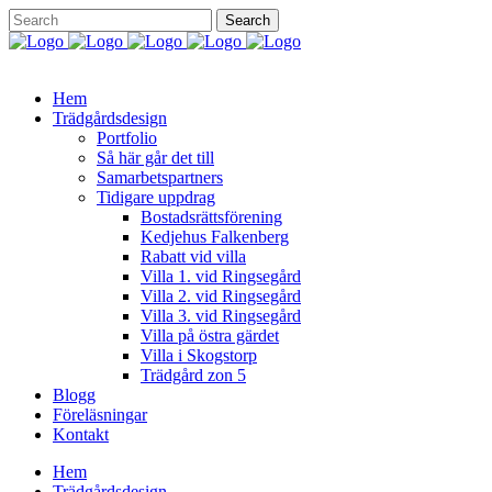
Hem
Trädgårdsdesign
Portfolio
Så här går det till
Samarbetspartners
Tidigare uppdrag
Bostadsrättsförening
Kedjehus Falkenberg
Rabatt vid villa
Villa 1. vid Ringsegård
Villa 2. vid Ringsegård
Villa 3. vid Ringsegård
Villa på östra gärdet
Villa i Skogstorp
Trädgård zon 5
Blogg
Föreläsningar
Kontakt
Hem
Trädgårdsdesign