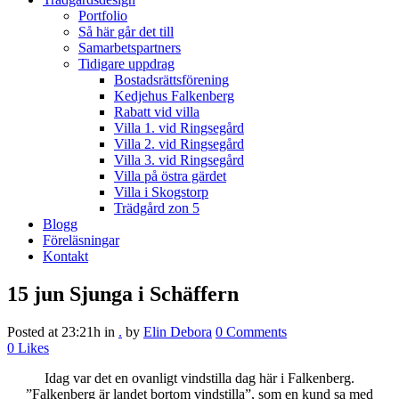
Portfolio
Så här går det till
Samarbetspartners
Tidigare uppdrag
Bostadsrättsförening
Kedjehus Falkenberg
Rabatt vid villa
Villa 1. vid Ringsegård
Villa 2. vid Ringsegård
Villa 3. vid Ringsegård
Villa på östra gärdet
Villa i Skogstorp
Trädgård zon 5
Blogg
Föreläsningar
Kontakt
15 jun
Sjunga i Schäffern
Posted at 23:21h
in
.
by
Elin Debora
0 Comments
0
Likes
Idag var det en ovanligt vindstilla dag här i Falkenberg.
”Falkenberg är landet bortom vindstilla”, som en kund sa med