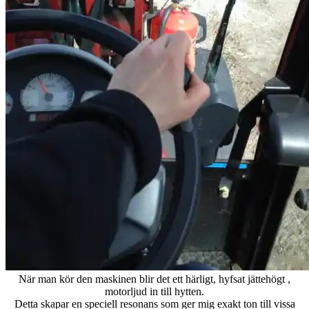
När man kör den maskinen blir det ett härligt, hyfsat jättehögt ,
motorljud in till hytten.
Detta skapar en speciell resonans som ger mig exakt ton till vissa