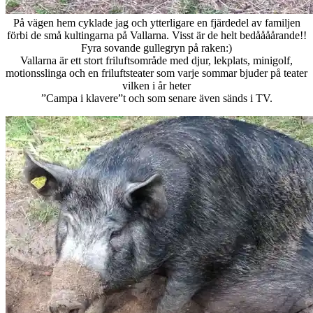
På vägen hem cyklade jag och ytterligare en fjärdedel av familjen
förbi de små kultingarna på Vallarna. Visst är de helt bedåååårande!!
Fyra sovande gullegryn på raken:)
Vallarna är ett stort friluftsområde med djur, lekplats, minigolf,
motionsslinga och en friluftsteater som varje sommar bjuder på teater
vilken i år heter
”Campa i klavere”t och som senare även sänds i TV.