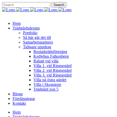
Hem
Trädgårdsdesign
Portfolio
Så här går det till
Samarbetspartners
Tidigare uppdrag
Bostadsrättsförening
Kedjehus Falkenberg
Rabatt vid villa
Villa 1. vid Ringsegård
Villa 2. vid Ringsegård
Villa 3. vid Ringsegård
Villa på östra gärdet
Villa i Skogstorp
Trädgård zon 5
Blogg
Föreläsningar
Kontakt
Hem
Trädgårdsdesign