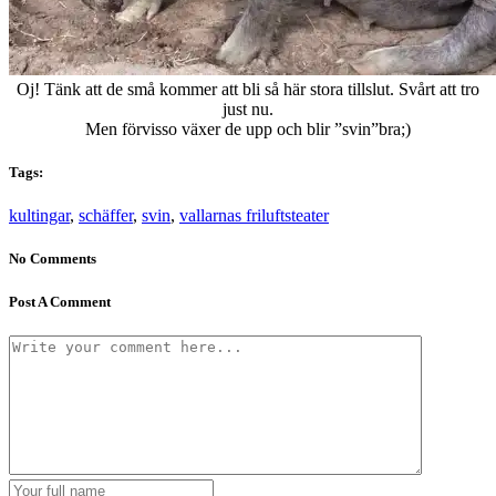
Oj! Tänk att de små kommer att bli så här stora tillslut. Svårt att tro
just nu.
Men förvisso växer de upp och blir ”svin”bra;)
Tags:
kultingar
,
schäffer
,
svin
,
vallarnas friluftsteater
No Comments
Post A Comment