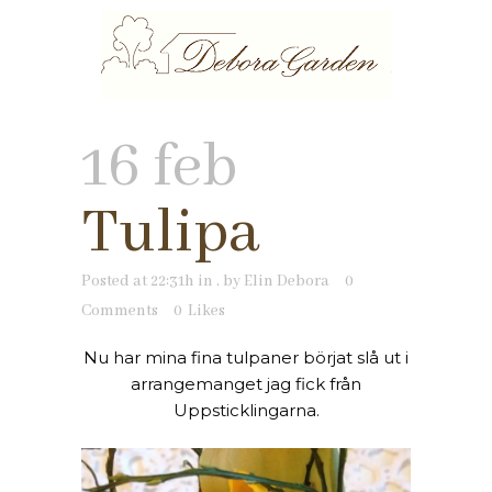
16 feb
Tulipa
Posted at 22:31h
in
.
by
Elin Debora
0
Comments
0
Likes
Nu har mina fina tulpaner börjat slå ut i
arrangemanget jag fick från
Uppsticklingarna.