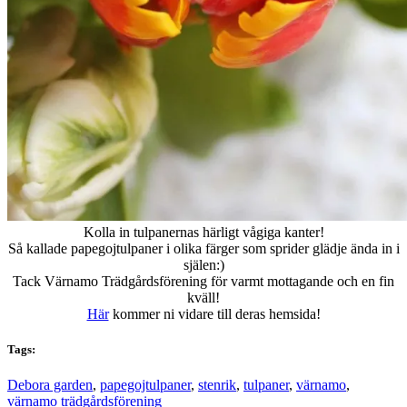
Kolla in tulpanernas härligt vågiga kanter!
Så kallade papegojtulpaner i olika färger som sprider glädje ända in i
själen:)
Tack Värnamo Trädgårdsförening för varmt mottagande och en fin
kväll!
Här
kommer ni vidare till deras hemsida!
Tags:
Debora garden
,
papegojtulpaner
,
stenrik
,
tulpaner
,
värnamo
,
värnamo trädgårdsförening