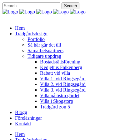
Hem
Trädgårdsdesign
Portfolio
Så här går det till
Samarbetspartners
Tidigare uppdrag
Bostadsrättsförening
Kedjehus Falkenberg
Rabatt vid villa
Villa 1. vid Ringsegård
Villa 2. vid Ringsegård
Villa 3. vid Ringsegård
Villa på östra gärdet
Villa i Skogstorp
Trädgård zon 5
Blogg
Föreläsningar
Kontakt
Hem
Trädgårdsdesign