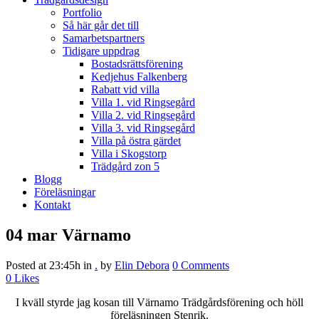
Portfolio
Så här går det till
Samarbetspartners
Tidigare uppdrag
Bostadsrättsförening
Kedjehus Falkenberg
Rabatt vid villa
Villa 1. vid Ringsegård
Villa 2. vid Ringsegård
Villa 3. vid Ringsegård
Villa på östra gärdet
Villa i Skogstorp
Trädgård zon 5
Blogg
Föreläsningar
Kontakt
04 mar
Värnamo
Posted at 23:45h
in
.
by
Elin Debora
0 Comments
0
Likes
I kväll styrde jag kosan till Värnamo Trädgårdsförening och höll
föreläsningen Stenrik.