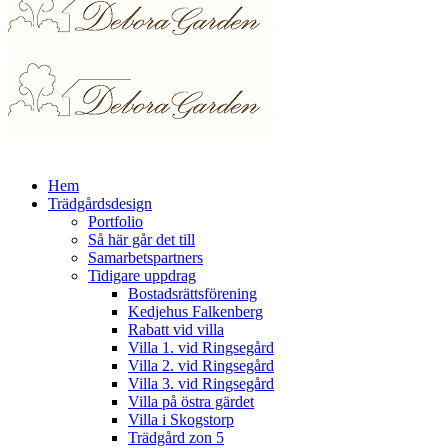
Hem
Trädgårdsdesign
Portfolio
Så här går det till
Samarbetspartners
Tidigare uppdrag
Bostadsrättsförening
Kedjehus Falkenberg
Rabatt vid villa
Villa 1. vid Ringsegård
Villa 2. vid Ringsegård
Villa 3. vid Ringsegård
Villa på östra gärdet
Villa i Skogstorp
Trädgård zon 5