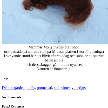
Mammas Molly trivdes bra i snön
och passade på att rulla runt på hårdaste platsen i stor förtjusning:)
I skrivande stund har det blivit eftermiddag och snön är nu snarare
beige än blå
och dess skuggor går i bruna nyanser.
Naturen är föränderlig.
Tags:
Debora garden
,
molly
,
promenad
,
snö
,
vinter
,
vinterljus
No Comments
Post A Comment