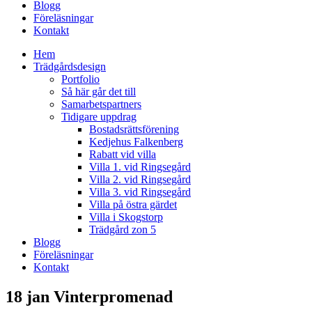
Blogg
Föreläsningar
Kontakt
Hem
Trädgårdsdesign
Portfolio
Så här går det till
Samarbetspartners
Tidigare uppdrag
Bostadsrättsförening
Kedjehus Falkenberg
Rabatt vid villa
Villa 1. vid Ringsegård
Villa 2. vid Ringsegård
Villa 3. vid Ringsegård
Villa på östra gärdet
Villa i Skogstorp
Trädgård zon 5
Blogg
Föreläsningar
Kontakt
18 jan
Vinterpromenad