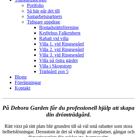
Portfolio
Så här går det till
Samarbetspartners
Tidigare uppdrag
Bostadsrättsförening
Kedjehus Falkenberg
Rabatt vid villa
Villa 1. vid Ringsegård
Villa 2. vid Ringsegård
Villa 3. vid Ringsegård
Villa på östra gärdet
Villa i Skogstorp
Trädgård zon 5
Blogg
Föreläsningar
Kontakt
På Debora Garden får du professionell hjälp att skapa
din drömträdgård.
Rätt växt på rätt plats blir grunden till så väl små rabatter som stora
helhetslösningar. Dessutom är det så viktigt att uteplatser, gångar och