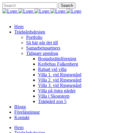
Hem
Trädgårdsdesign
Portfolio
Så här går det till
Samarbetspartners
Tidigare uppdrag
Bostadsrättsförening
Kedjehus Falkenberg
Rabatt vid villa
Villa 1. vid Ringsegård
Villa 2. vid Ringsegård
Villa 3. vid Ringsegård
Villa på östra gärdet
Villa i Skogstorp
Trädgård zon 5
Blogg
Föreläsningar
Kontakt
Hem
Trädgårdsdesign