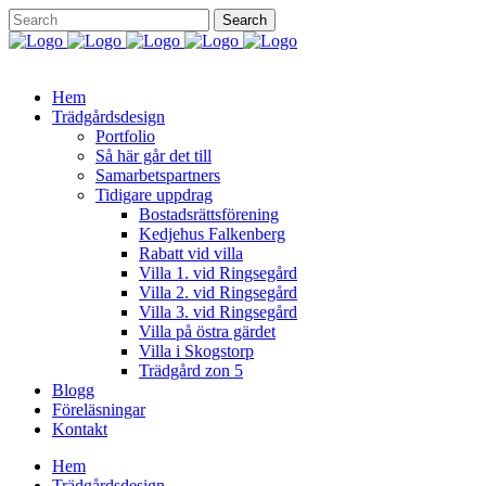
Hem
Trädgårdsdesign
Portfolio
Så här går det till
Samarbetspartners
Tidigare uppdrag
Bostadsrättsförening
Kedjehus Falkenberg
Rabatt vid villa
Villa 1. vid Ringsegård
Villa 2. vid Ringsegård
Villa 3. vid Ringsegård
Villa på östra gärdet
Villa i Skogstorp
Trädgård zon 5
Blogg
Föreläsningar
Kontakt
Hem
Trädgårdsdesign