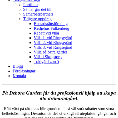
Portfolio
Så här går det till
Samarbetspartners
Tidigare uppdrag
Bostadsrättsförening
Kedjehus Falkenberg
Rabatt vid villa
Villa 1. vid Ringsegård
Villa 2. vid Ringsegård
Villa 3. vid Ringsegård
Villa på östra gärdet
Villa i Skogstorp
Trädgård zon 5
Blogg
Föreläsningar
Kontakt
På Debora Garden får du professionell hjälp att skapa
din drömträdgård.
Rätt växt på rätt plats blir grunden till så väl små rabatter som stora
helhetslösningar. Dessutom är det så viktigt att uteplatser, gångar och