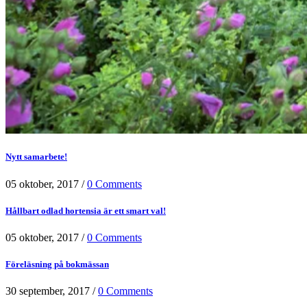
Nytt samarbete!
05 oktober, 2017
/
0 Comments
Hållbart odlad hortensia är ett smart val!
05 oktober, 2017
/
0 Comments
Föreläsning på bokmässan
30 september, 2017
/
0 Comments