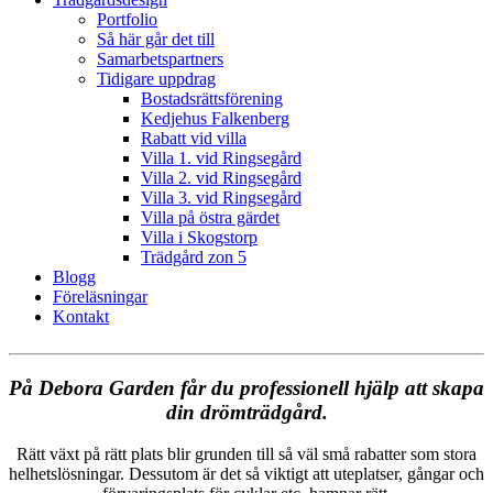
Portfolio
Så här går det till
Samarbetspartners
Tidigare uppdrag
Bostadsrättsförening
Kedjehus Falkenberg
Rabatt vid villa
Villa 1. vid Ringsegård
Villa 2. vid Ringsegård
Villa 3. vid Ringsegård
Villa på östra gärdet
Villa i Skogstorp
Trädgård zon 5
Blogg
Föreläsningar
Kontakt
På Debora Garden får du professionell hjälp att skapa
din drömträdgård.
Rätt växt på rätt plats blir grunden till så väl små rabatter som stora
helhetslösningar. Dessutom är det så viktigt att uteplatser, gångar och