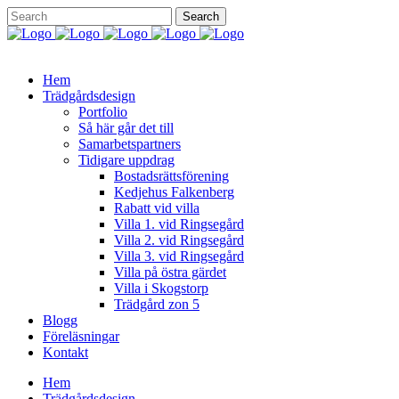
Hem
Trädgårdsdesign
Portfolio
Så här går det till
Samarbetspartners
Tidigare uppdrag
Bostadsrättsförening
Kedjehus Falkenberg
Rabatt vid villa
Villa 1. vid Ringsegård
Villa 2. vid Ringsegård
Villa 3. vid Ringsegård
Villa på östra gärdet
Villa i Skogstorp
Trädgård zon 5
Blogg
Föreläsningar
Kontakt
Hem
Trädgårdsdesign