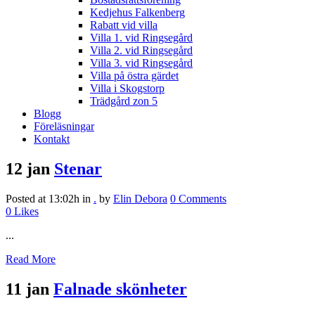
Kedjehus Falkenberg
Rabatt vid villa
Villa 1. vid Ringsegård
Villa 2. vid Ringsegård
Villa 3. vid Ringsegård
Villa på östra gärdet
Villa i Skogstorp
Trädgård zon 5
Blogg
Föreläsningar
Kontakt
12 jan
Stenar
Posted at 13:02h
in
.
by
Elin Debora
0 Comments
0
Likes
...
Read More
11 jan
Falnade skönheter