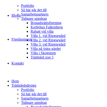
Portfolio
Så här går det till
Samarbetspartners
Blogg
Tidigare uppdrag
Bostadsrättsförening
Kedjehus Falkenberg
Rabatt vid villa
Villa 1. vid Ringsegård
Föreläsningar
Villa 2. vid Ringsegård
Villa 3. vid Ringsegård
Villa på östra gärdet
Villa i Skogstorp
Trädgård zon 5
Kontakt
Hem
Trädgårdsdesign
Portfolio
Så här går det till
Samarbetspartners
Tidigare uppdrag
Bostadsrättsförening