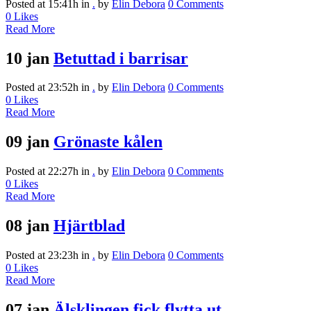
Posted at 15:41h
in
.
by
Elin Debora
0 Comments
0
Likes
Read More
10 jan
Betuttad i barrisar
Posted at 23:52h
in
.
by
Elin Debora
0 Comments
0
Likes
Read More
09 jan
Grönaste kålen
Posted at 22:27h
in
.
by
Elin Debora
0 Comments
0
Likes
Read More
08 jan
Hjärtblad
Posted at 23:23h
in
.
by
Elin Debora
0 Comments
0
Likes
Read More
07 jan
Älsklingen fick flytta ut