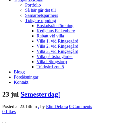
Portfolio
Så här går det till
Samarbetspartners
Tidigare uppdrag
Bostadsrättsförening
Kedjehus Falkenberg
Rabatt vid villa
Villa 1. vid Ringsegård
Villa 2. vid Ringsegård
Villa 3. vid Ringsegård
Villa på östra gärdet
Villa i Skogstorp
Trädgård zon 5
Blogg
Föreläsningar
Kontakt
23 jul
Semesterdag!
Posted at 23:14h
in
.
by
Elin Debora
0 Comments
0
Likes
...