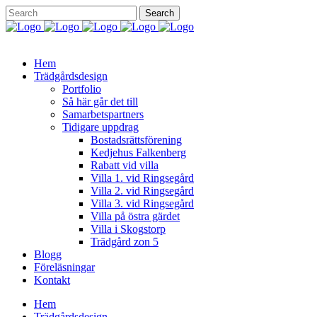
Hem
Trädgårdsdesign
Portfolio
Så här går det till
Samarbetspartners
Tidigare uppdrag
Bostadsrättsförening
Kedjehus Falkenberg
Rabatt vid villa
Villa 1. vid Ringsegård
Villa 2. vid Ringsegård
Villa 3. vid Ringsegård
Villa på östra gärdet
Villa i Skogstorp
Trädgård zon 5
Blogg
Föreläsningar
Kontakt
Hem
Trädgårdsdesign