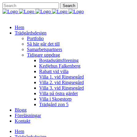
Hem
Trädgårdsdesign
Portfolio
Så här går det till
Samarbetspartners
Tidigare uppdrag
Bostadsrättsförening
Kedjehus Falkenberg
Rabatt vid villa
Villa 1. vid Ringsegård
Villa 2. vid Ringsegård
Villa 3. vid Ringsegård
Villa på östra gärdet
Villa i Skogstorp
Trädgård zon 5
Blogg
Föreläsningar
Kontakt
Hem
Trädgårdsdesign