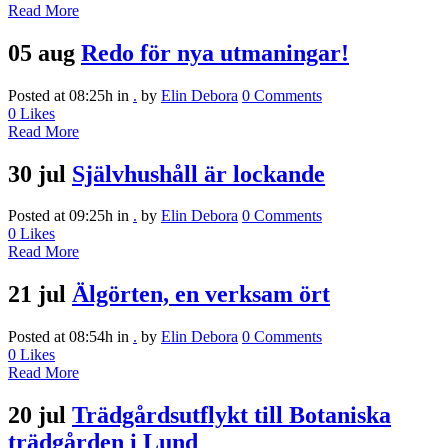
Read More
05 aug
Redo för nya utmaningar!
Posted at 08:25h
in
.
by
Elin Debora
0 Comments
0
Likes
Read More
30 jul
Självhushåll är lockande
Posted at 09:25h
in
.
by
Elin Debora
0 Comments
0
Likes
Read More
21 jul
Älgörten, en verksam ört
Posted at 08:54h
in
.
by
Elin Debora
0 Comments
0
Likes
Read More
20 jul
Trädgårdsutflykt till Botaniska
trädgården i Lund