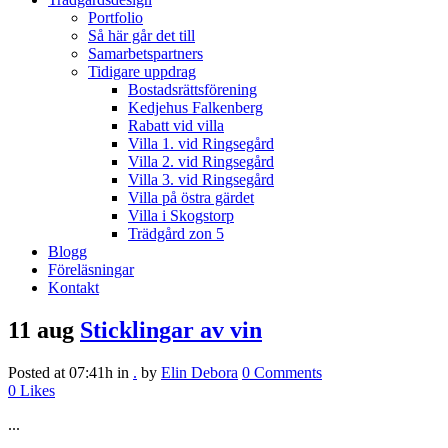
Portfolio
Så här går det till
Samarbetspartners
Tidigare uppdrag
Bostadsrättsförening
Kedjehus Falkenberg
Rabatt vid villa
Villa 1. vid Ringsegård
Villa 2. vid Ringsegård
Villa 3. vid Ringsegård
Villa på östra gärdet
Villa i Skogstorp
Trädgård zon 5
Blogg
Föreläsningar
Kontakt
11 aug
Sticklingar av vin
Posted at 07:41h
in
.
by
Elin Debora
0 Comments
0
Likes
...